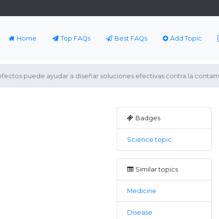
Home
Top FAQs
Best FAQs
Add Topic
 efectos puede ayudar a diseñar soluciones efectivas contra la conta
Badges
Science topic
Similar topics
Medicine
Disease