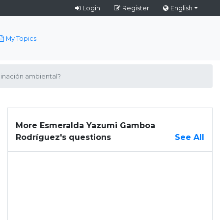
Login
Register
English
My Topics
minación ambiental?
More Esmeralda Yazumi Gamboa
Rodríguez's questions
See All