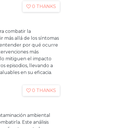
0 THANKS
ara combatir la
r más allá de los síntomas
Al entender por qué ocurre
ntervenciones más
olo mitiguen el impacto
s episodios, llevando a
aluables en su eficacia.
0 THANKS
ntaminación ambiental
batirla. Este análisis