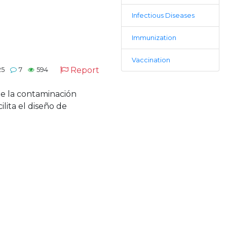
Infectious Diseases
Immunization
Vaccination
Report
25
7
594
 de la contaminación
lita el diseño de