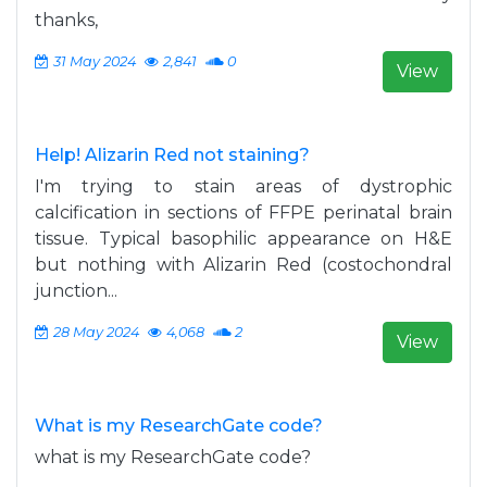
thanks,
31 May 2024
2,841
0
View
Help! Alizarin Red not staining?
I'm trying to stain areas of dystrophic
calcification in sections of FFPE perinatal brain
tissue. Typical basophilic appearance on H&E
but nothing with Alizarin Red (costochondral
junction...
28 May 2024
4,068
2
View
What is my ResearchGate code?
what is my ResearchGate code?