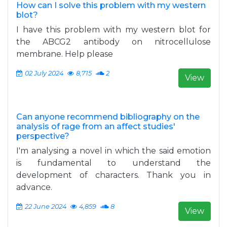
How can I solve this problem with my western
blot?
I have this problem with my western blot for
the ABCG2 antibody on nitrocellulose
membrane. Help please
02 July 2024
8,715
2
View
Can anyone recommend bibliography on the
analysis of rage from an affect studies'
perspective?
I'm analysing a novel in which the said emotion
is fundamental to understand the
development of characters. Thank you in
advance.
22 June 2024
4,859
8
View