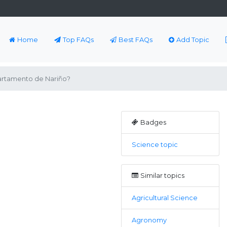
Home
Top FAQs
Best FAQs
Add Topic
artamento de Nariño?
Badges
Science topic
Similar topics
Agricultural Science
Agronomy