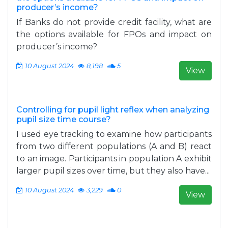
producer’s income?
If Banks do not provide credit facility, what are
the options available for FPOs and impact on
producer’s income?
10 August 2024
8,198
5
View
Controlling for pupil light reflex when analyzing
pupil size time course?
I used eye tracking to examine how participants
from two different populations (A and B) react
to an image. Participants in population A exhibit
larger pupil sizes over time, but they also have...
10 August 2024
3,229
0
View