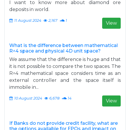
I want to know more about diamond ore
deposits in world.
11 August 2024
2,167
1
View
What is the difference between mathematical
R^4 space and physical 4D unit space?
We assume that the difference is huge and that
it is not possible to compare the two spaces. The
R^4 mathematical space considers time as an
external controller and the space itself is
immobile in...
10 August 2024
6,678
14
View
If Banks do not provide credit facility, what are
the options available for FPOs and impact on