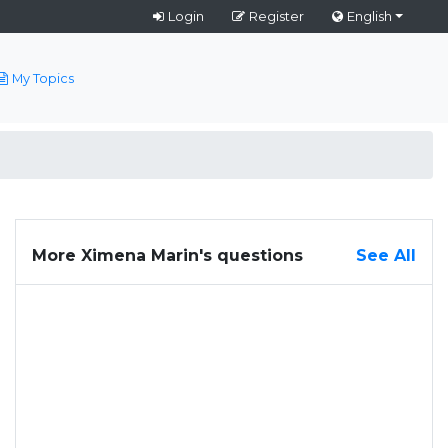
Login
Register
English
My Topics
More Ximena Marin's questions
See All