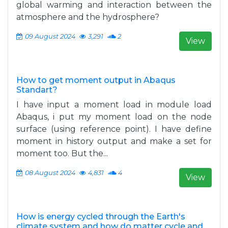
global warming and interaction between the
atmosphere and the hydrosphere?
09 August 2024
3,291
2
View
How to get moment output in Abaqus
Standart?
I have input a moment load in module load
Abaqus, i put my moment load on the node
surface (using reference point). I have define
moment in history output and make a set for
moment too. But the...
08 August 2024
4,831
4
View
How is energy cycled through the Earth's
climate system and how do matter cycle and