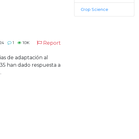
Crop Science
Report
24
1
10K
ias de adaptación al
35 han dado respuesta a
.